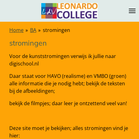
Ga
direct
naar
de
Home
»
BA
»
stromingen
hoofdinhoud
stromingen
Voor de kunststromingen verwijs ik jullie naar
digischool.nl
Daar staat voor HAVO (realisme) en VMBO (groen)
alle informatie die je nodig hebt; bekijk de teksten
bij de afbeeldingen;
bekijk de filmpjes; daar leer je ontzettend veel van!
Deze site moet je bekijken; alles stromingen vind je
hier: