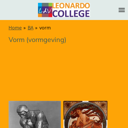
Ga
direct
naar
de
Home
»
BA
»
vorm
hoofdinhoud
Vorm (vormgeving)