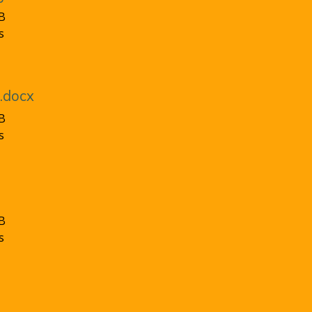
B
s
.docx
B
s
B
s