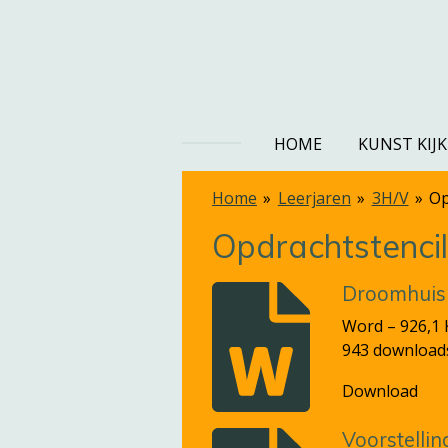
Ga
direct
naar
de
hoofdinhoud
HOME
KUNST KIJ
Home
»
Leerjaren
»
3H/V
»
Op
Opdrachtstenci
Droomhuis 
Word – 926,1
943 download
Download
Voorstellin