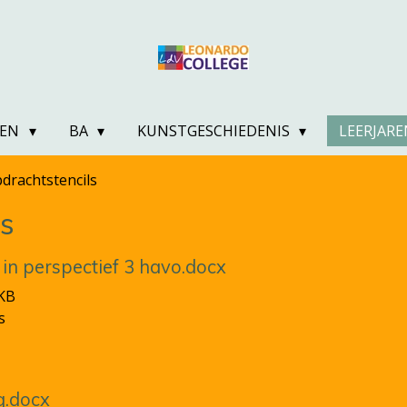
KEN
BA
KUNSTGESCHIEDENIS
LEERJAR
drachtstencils
ls
in perspectief 3 havo.docx
 KB
s
g.docx